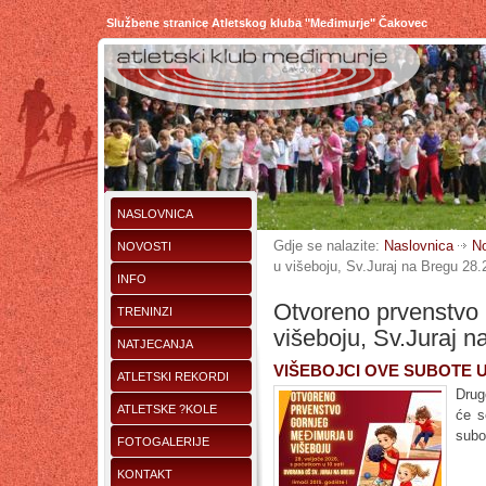
Službene stranice Atletskog kluba "Međimurje" Čakovec
NASLOVNICA
Gdje se nalazite:
Naslovnica
No
NOVOSTI
u višeboju, Sv.Juraj na Bregu 28.
INFO
Otvoreno prvenstvo
TRENINZI
višeboju, Sv.Juraj n
NATJECANJA
VIŠEBOJCI OVE SUBOTE 
ATLETSKI REKORDI
Drug
ATLETSKE ?KOLE
će s
subo
FOTOGALERIJE
KONTAKT