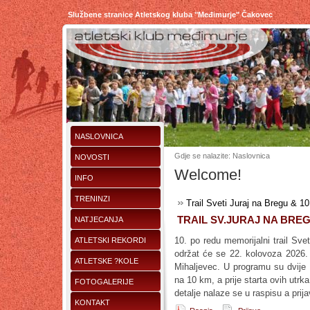
Službene stranice Atletskog kluba "Međimurje" Čakovec
NASLOVNICA
Gdje se nalazite: Naslovnica
NOVOSTI
Welcome!
INFO
TRENINZI
Trail Sveti Juraj na Bregu & 10
TRAIL SV.JURAJ NA BREGU
NATJECANJA
10. po redu memorijalni trail Sve
ATLETSKI REKORDI
održat će se 22. kolovoza 2026. 
ATLETSKE ?KOLE
Mihaljevec. U programu su dvije 
na 10 km, a prije starta ovih utrka
FOTOGALERIJE
detalje nalaze se u raspisu a pri
KONTAKT