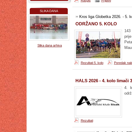
Raspis
Prijave
SLIKA DANA
Kros liga Globetka 2026. - 5. k
ODRŽANO 5. KOLO
143 
prij
Peta
Slika dana arhiva
Maur
Rezultati 5. kolo
Poredak nak
HALS 2026 - 4. kolo limači 3
4. 
održ
Rezultati