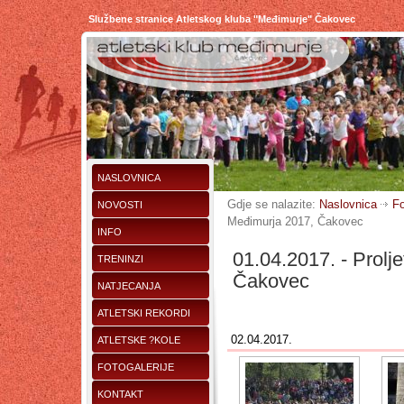
Službene stranice Atletskog kluba "Međimurje" Čakovec
NASLOVNICA
Gdje se nalazite:
Naslovnica
Fo
NOVOSTI
Međimurja 2017, Čakovec
INFO
01.04.2017. - Prolj
TRENINZI
Čakovec
NATJECANJA
ATLETSKI REKORDI
02.04.2017.
ATLETSKE ?KOLE
FOTOGALERIJE
KONTAKT