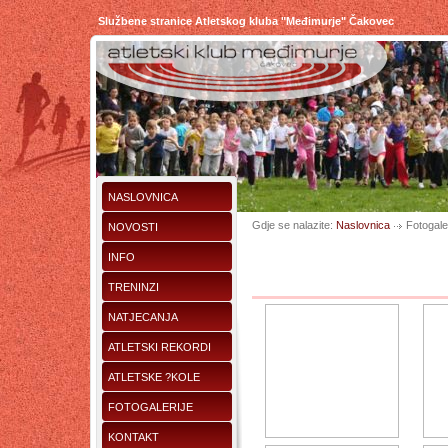
Službene stranice Atletskog kluba "Međimurje" Čakovec
NASLOVNICA
Gdje se nalazite:
Naslovnica
Fotogaler
NOVOSTI
INFO
TRENINZI
NATJECANJA
ATLETSKI REKORDI
ATLETSKE ?KOLE
FOTOGALERIJE
KONTAKT