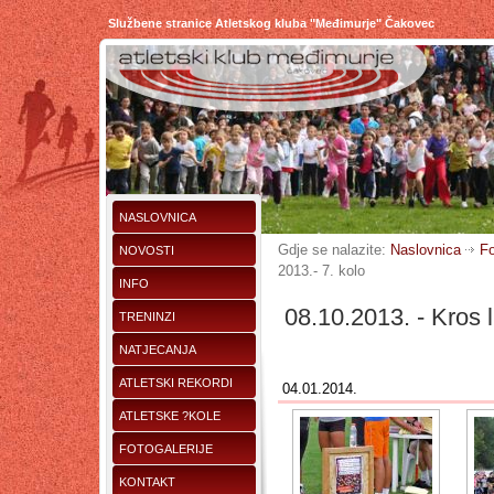
Službene stranice Atletskog kluba "Međimurje" Čakovec
NASLOVNICA
Gdje se nalazite:
Naslovnica
Fo
NOVOSTI
2013.- 7. kolo
INFO
08.10.2013. - Kros 
TRENINZI
NATJECANJA
ATLETSKI REKORDI
04.01.2014.
ATLETSKE ?KOLE
FOTOGALERIJE
KONTAKT