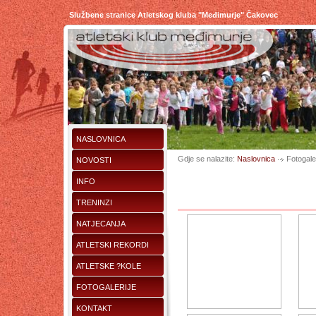
Službene stranice Atletskog kluba "Međimurje" Čakovec
NASLOVNICA
Gdje se nalazite:
Naslovnica
Fotogaler
NOVOSTI
INFO
TRENINZI
NATJECANJA
ATLETSKI REKORDI
ATLETSKE ?KOLE
FOTOGALERIJE
KONTAKT