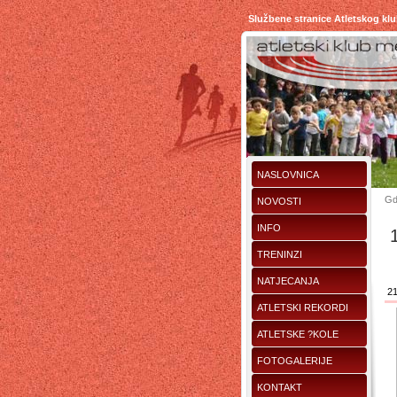
Službene stranice Atletskog kl
NASLOVNICA
Gd
NOVOSTI
INFO
TRENINZI
NATJECANJA
21
ATLETSKI REKORDI
ATLETSKE ?KOLE
FOTOGALERIJE
KONTAKT