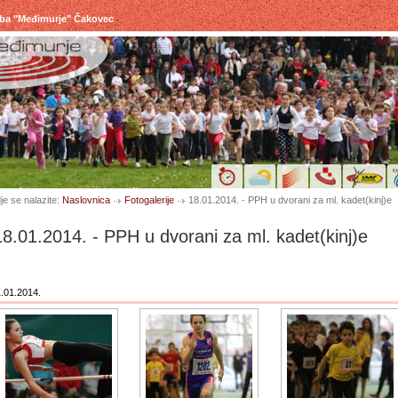
uba "Međimurje" Čakovec
je se nalazite:
Naslovnica
Fotogalerije
18.01.2014. - PPH u dvorani za ml. kadet(kinj)e
18.01.2014. - PPH u dvorani za ml. kadet(kinj)e
.01.2014.