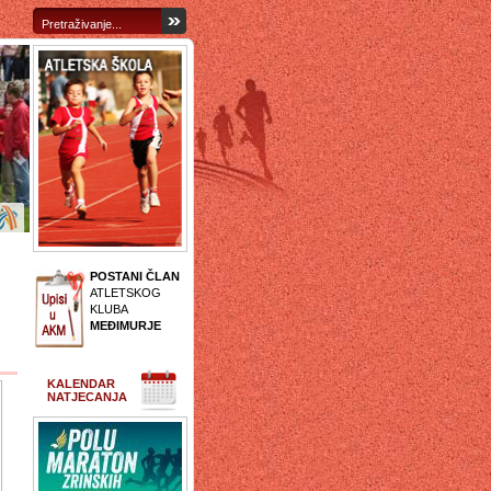
POSTANI ČLAN
ATLETSKOG
KLUBA
MEĐIMURJE
KALENDAR
NATJECANJA