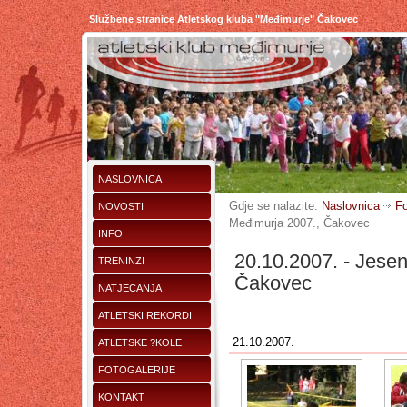
Službene stranice Atletskog kluba "Međimurje" Čakovec
NASLOVNICA
Gdje se nalazite:
Naslovnica
Fo
NOVOSTI
Međimurja 2007., Čakovec
INFO
20.10.2007. - Jesen
TRENINZI
Čakovec
NATJECANJA
ATLETSKI REKORDI
21.10.2007.
ATLETSKE ?KOLE
FOTOGALERIJE
KONTAKT