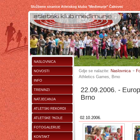
Službene stranice Atletskog kluba "Međimurje" Čakovec
NASLOVNICA
Gdje se nalazite:
Naslovnica
Fo
NOVOSTI
Athletics Games, Brno
INFO
22.09.2006. - Euro
TRENINZI
Brno
NATJECANJA
ATLETSKI REKORDI
02.10.2006.
ATLETSKE ?KOLE
FOTOGALERIJE
KONTAKT