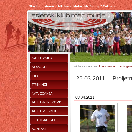
Službene stranice Atletskog kluba "Međimurje" Čakovec
NASLOVNICA
Gdje se nalazite:
Naslovnica
Fotogaler
NOVOSTI
INFO
26.03.2011. - Proljet
TRENINZI
NATJECANJA
08.04.2011.
ATLETSKI REKORDI
ATLETSKE ?KOLE
FOTOGALERIJE
KONTAKT