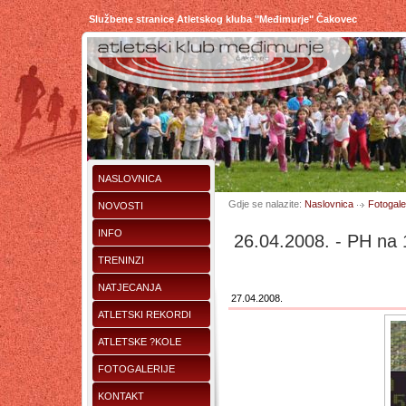
Službene stranice Atletskog kluba "Međimurje" Čakovec
NASLOVNICA
Gdje se nalazite:
Naslovnica
Fotogaler
NOVOSTI
INFO
26.04.2008. - PH na
TRENINZI
NATJECANJA
27.04.2008.
ATLETSKI REKORDI
ATLETSKE ?KOLE
FOTOGALERIJE
KONTAKT