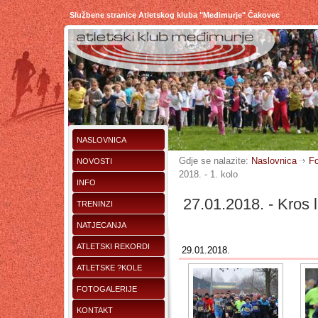
Službene stranice Atletskog kluba "Međimurje" Čakovec
NASLOVNICA
Gdje se nalazite:
Naslovnica
Fo
NOVOSTI
2018. - 1. kolo
INFO
27.01.2018. - Kros l
TRENINZI
NATJECANJA
ATLETSKI REKORDI
29.01.2018.
ATLETSKE ?KOLE
FOTOGALERIJE
KONTAKT