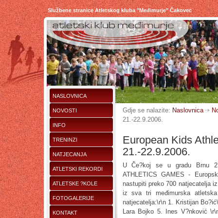
Službene stranice Atletskog kluba "Međimurje" Čakovec
NASLOVNICA
Gdje se nalazite:
Naslovnica
No
NOVOSTI
21.-22.9.2006.
INFO
European Kids Athl
TRENINZI
21.-22.9.2006.
NATJECANJA
U Če?koj se u gradu Brnu 2
ATLETSKI REKORDI
ATHLETICS GAMES - Europsko 
nastupiti preko 700 natjecatelja iz
ATLETSKE ?KOLE
iz sva tri međimurska atletsk
FOTOGALERIJE
natjecatelja:\r\n 1. Kristijan Bo?ić
Lara Bojko 5. Ines V?nković \r\n 
KONTAKT