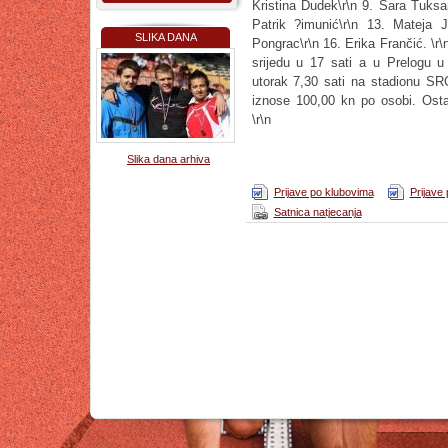
Kristina Dudek\r\n 9. Sara Tuksar
Patrik ?imunić\r\n 13. Mateja J
SLIKA DANA
Pongrac\r\n 16. Erika Frančić. \r
srijedu u 17 sati a u Prelogu u 
utorak 7,30 sati na stadionu SR
iznose 100,00 kn po osobi. Osta
\r\n
Slika dana arhiva
Prijave po klubovima
Prijave 
Satnica natjecanja