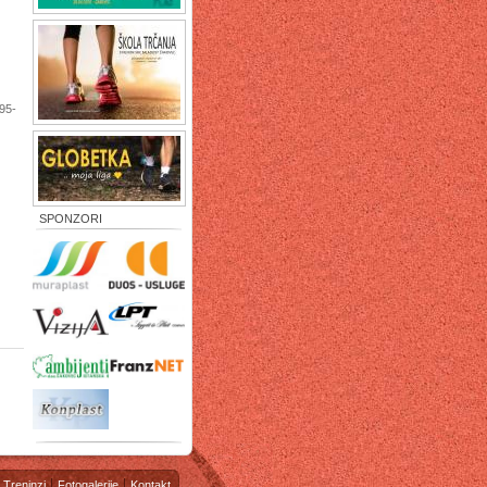
95-
SPONZORI
Treninzi
Fotogalerije
Kontakt