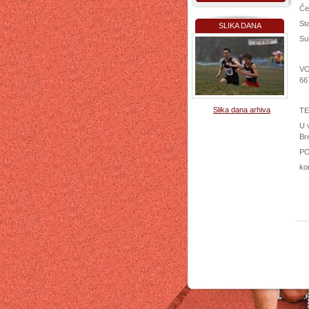
Čet
St
SLIKA DANA
Sub
VO
66
Slika dana arhiva
TE
U v
Br
PO
ko