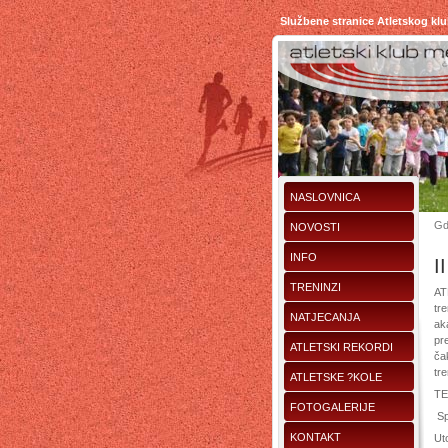
Službene stranice Atletskog kl
NASLOVNICA
Gd
NOVOSTI
INFO
I
TRENINZI
AT
tr
NATJECANJA
ak
pr
ATLETSKI REKORDI
čak
tr
ATLETSKE ?KOLE
TE
FOTOGALERIJE
Sp
KONTAKT
Uto