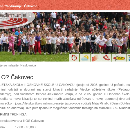
uba "Međimurje" Čakovec
je se nalazite: Naslovnica
I O? Čakovec
LETSKA ŠKOLA II OSNOVNE ŠKOLE U ČAKOVCU djeluje od 2003. godine. U početku su
eninzi odvijali u dvorani na staroj lokaciji sadašnje Visoke učiteljske škole (Pedago
ademije), pod vodstvom trenera Aleksandra ?bulja, a od 2005. godine II Osnovna škola
eselila na novu lokaciju te se treninzi malih atletičara odr?avaju u novoj sportskoj dvoran
ovečkom jugu. Atletsku školu nakon preseljenja provode voditelji Maja Mihalic i Dejan Doklej
eninzi se odr?avaju dva puta tjedno uz mogućnost dodatnih treninga na stadionu SRC Mladost
RMINI TRENINGA
ortska dvorana II OŠ Čakovec
rak: ........ 17,00 - 18,00 i