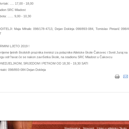
vrtak: ..... 17,00 - 18,00
adion SRC Mladost
ota: ....... 9,00 - 10,30
DITELJI: Maja Mihalic 098/178-4713, Dejan Dokleja 098/893-084, Tomislav Pintarić 098/4
7
RMINI LJETO 2019 !
rijeme ljetnih školskih praznika treninzi za polaznike Atletske škole Čakovec i Sveti Juraj na
egu odr?avat će se nakon završetka škole, na stadionu SRC Mladost u Čakovcu
NEDJELJKOM, SRIJEDOM I PETKOM OD 18,30 - 19,30 SATI
ntakt: 098/893-084 Dejan Dokleja
Naslovnica
Novosti
Upisi u atletsku ?kolu