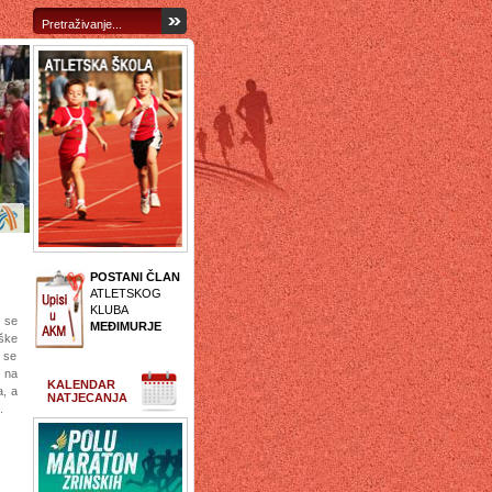
POSTANI ČLAN
ATLETSKOG
KLUBA
 se
MEĐIMURJE
ške
 se
i na
KALENDAR
a, a
NATJECANJA
.