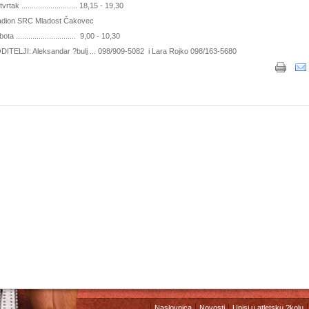
vrtak ........................... 18,15 - 19,30
adion SRC Mladost Čakovec
ota ............................. 9,00 - 10,30
DITELJI: Aleksandar ?bulj ... 098/909-5082 i Lara Rojko 098/163-5680
Naslovnica
Novosti
Upisi u atletsku ?kolu