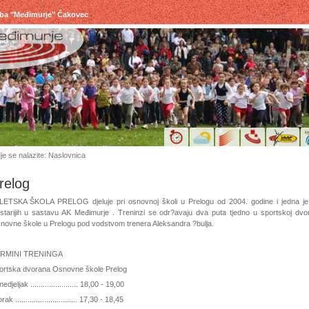
uba "Međimurje" Čakovec
je se nalazite: Naslovnica
relog
LETSKA ŠKOLA PRELOG djeluje pri osnovnoj školi u Prelogu od 2004. godine i jedna je
jstarijih u sastavu AK Međimurje . Treninzi se odr?avaju dva puta tjedno u sportskoj dvo
novne škole u Prelogu pod vodstvom trenera Aleksandra ?bulja.
RMINI TRENINGA
ortska dvorana Osnovne škole Prelog
edjeljak ....................... 18,00 - 19,00
rak .............................. 17,30 - 18,45