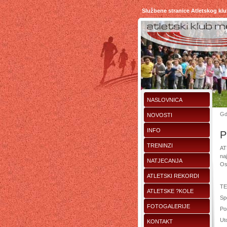
Službene stranice Atletskog kl
NASLOVNICA
Gd
NOVOSTI
INFO
P
TRENINZI
AT
na
NATJECANJA
Os
ATLETSKI REKORDI
TE
ATLETSKE ?KOLE
Sp
FOTOGALERIJE
Pon
Uto
KONTAKT