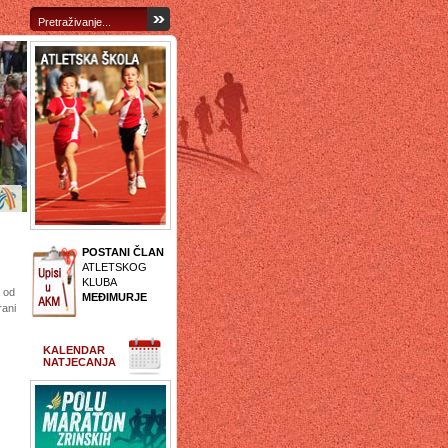
POSTANI ČLAN
ATLETSKOG
KLUBA
 od
MEĐIMURJE
rani
KALENDAR
NATJECANJA