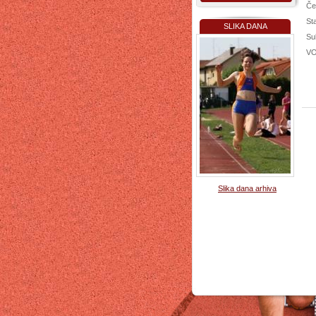
Čet
St
SLIKA DANA
Sub
VO
Slika dana arhiva