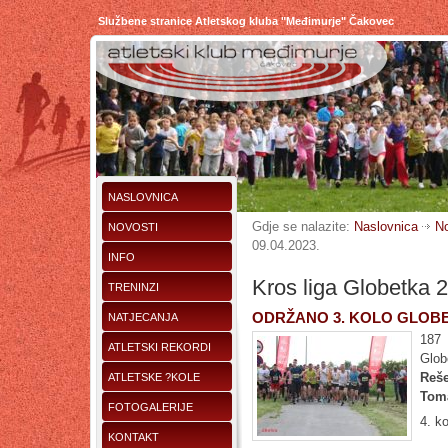
Službene stranice Atletskog kluba "Međimurje" Čakovec
NASLOVNICA
Gdje se nalazite:
Naslovnica
No
NOVOSTI
09.04.2023.
INFO
Kros liga Globetka 2
TRENINZI
ODRŽANO 3. KOLO GLOB
NATJECANJA
187 
ATLETSKI REKORDI
Glo
Reše
ATLETSKE ?KOLE
Tom
FOTOGALERIJE
4. k
KONTAKT