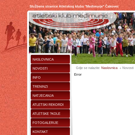
Službene stranice Atletskog kluba "Međimurje" Čakovec
NASLOVNICA
Gdje se nalazite:
Naslovnica
Novosti
NOVOSTI
Error
INFO
TRENINZI
NATJECANJA
ATLETSKI REKORDI
ATLETSKE ?KOLE
FOTOGALERIJE
KONTAKT