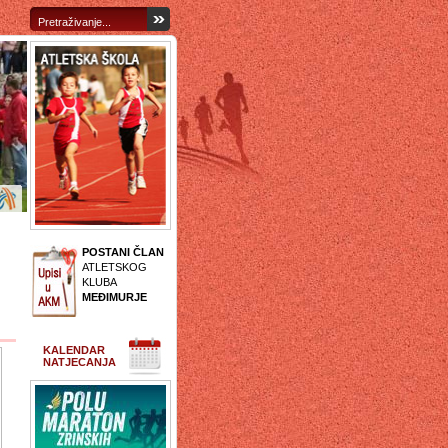
POSTANI ČLAN
ATLETSKOG
KLUBA
MEĐIMURJE
KALENDAR
NATJECANJA