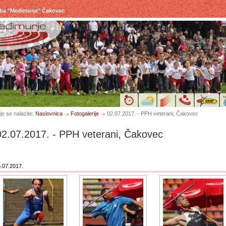
uba "Međimurje" Čakovec
je se nalazite:
Naslovnica
Fotogalerije
02.07.2017. - PPH veterani, Čakovec
02.07.2017. - PPH veterani, Čakovec
.07.2017.