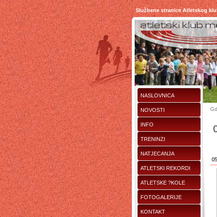
Službene stranice Atletskog kl
NASLOVNICA
Gd
NOVOSTI
INFO
TRENINZI
NATJECANJA
05
ATLETSKI REKORDI
ATLETSKE ?KOLE
FOTOGALERIJE
KONTAKT