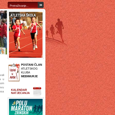
POSTANI ČLAN
ATLETSKOG
KLUBA
vali
MEĐIMURJE
a u
nom
 ovu
KALENDAR
rosa
NATJECANJA