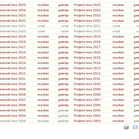
esenski kros 2025.
rezultati
galerija
Proljetni kros 2025.
rezultati
gale
esenski kros 2024.
rezultati
galerija
Proljetni kros 2024.
rezultati
gale
esenski kros 2023.
rezultati
galerija
Proljetni kros 2023.
rezultati
gale
esenski kros 2022.
rezultati
galerija
Proljetni kros 2022.
rezultati
gale
esenski kros 2021.
covid
covid
Proljetni kros 2021.
covid
c
esenski kros 2020.
covid
covid
Proljetni kros 2020.
covid
c
esenski kros 2019.
rezultati
galerija
Proljetni kros 2019.
rezultati
gale
esenski kros 2018.
rezultati
galerija
Proljetni kros 2018.
rezultati
gale
esenski kros 2017.
rezultati
galerija
Proljetni kros 2017.
rezultati
gale
esenski kros 2016.
rezultati
galerija
Proljetni kros 2016.
rezultati
gale
esenski kros 2015.
rezultati
galerija
Proljetni kros 2015.
rezultati
gale
esenski kros 2014.
rezultati
galerija
Proljetni kros 2014.
rezultati
gale
esenski kros 2013.
rezultati
galerija
Proljetni kros 2013.
rezultati
gale
esenski kros 2012.
rezultati
galerija
Proljetni kros 2012.
rezultati
gale
esenski kros 2011.
rezultati
galerija
Proljetni kros 2011.
rezultati
gale
esenski kros 2010.
rezultati
galerija
Proljetni kros 2010.
rezultati
gale
esenski kros 2009.
rezultati
galerija
Proljetni kros 2009.
rezultati
gale
esenski kros 2008.
rezultati
galerija
Proljetni kros 2008.
rezultati
gale
esenski kros 2007.
rezultati
galerija
Proljetni kros 2007.
rezultati
gale
esenski kros 2006.
rezultati
galerija
Proljetni kros 2006.
rezultati
gale
esenski kros 2005.
rezultati
galerija
Proljetni kros 2005.
rezultati
gale
esenski kros 2004.
rezultati
galerija
Proljetni kros 2004.
rezultati
gale
esenski kros 2003.
rezultati
galerija
Proljetni kros 2003.
rezultati
gale