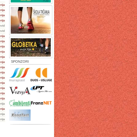
rija
rija
rija
rija
ovid
ovid
rija
rija
rija
rija
rija
SPONZORI
rija
rija
rija
rija
rija
rija
rija
rija
rija
rija
rija
rija