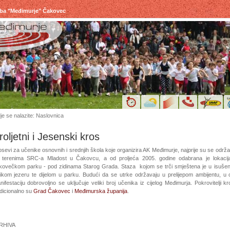
uba "Međimurje" Čakovec
je se nalazite: Naslovnica
roljetni i Jesenski kros
sevi za učenike osnovnih i srednjih škola koje organizira AK Međimurje, najprije su se održa
 terenima SRC-a Mladost u Čakovcu, a od proljeća 2005. godine odabrana je lokacij
kovečkom parku - pod zidinama Starog Grada. Staza kojom se trči smještena je u isuše
likom jezeru te dijelom u parku. Budući da se utrke održavaju u prelijepom ambijentu, u
ifestaciju dobrovoljno se uključuje veliki broj učenika iz cijelog Međimurja. Pokrovitelji k
adicionalno su
Grad Čakovec
i
Međimurska županija
.
RHIVA