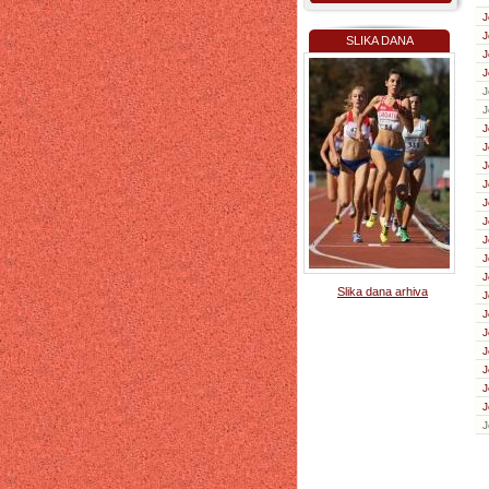
J
J
SLIKA DANA
J
J
J
J
J
J
J
J
J
J
J
J
J
Slika dana arhiva
J
J
J
J
J
J
J
J