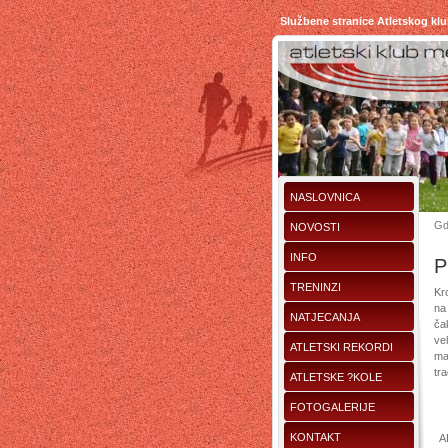
Službene stranice Atletskog kl
NASLOVNICA
Gd
NOVOSTI
INFO
P
TRENINZI
Kro
na
NATJECANJA
ča
ve
ATLETSKI REKORDI
man
tr
ATLETSKE ?KOLE
FOTOGALERIJE
KONTAKT
A