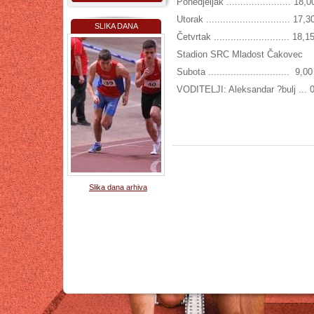
Ponedjeljak ....................... 18,
Utorak .............................. 17,
SLIKA DANA
Četvrtak ........................... 18,
Stadion SRC Mladost Čakovec
Subota ............................. 9,0
VODITELJI: Aleksandar ?bulj ... 
Slika dana arhiva