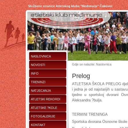
Službene stranice Atletskog kluba "Međimurje" Čakovec
NASLOVNICA
Gdje se nalazite: Naslovnica
NOVOSTI
INFO
Prelog
TRENINZI
ATLETSKA ŠKOLA PRELOG djeluje 
i jedna je od najstarijih u sasta
NATJECANJA
tjedno u sportskoj dvorani Os
ATLETSKI REKORDI
Aleksandra ?bulja.
ATLETSKE ?KOLE
TERMINI TRENINGA
FOTOGALERIJE
Sportska dvorana Osnovne škole 
KONTAKT