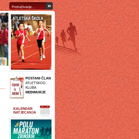
POSTANI ČLAN
ATLETSKOG
KLUBA
MEĐIMURJE
KALENDAR
NATJECANJA