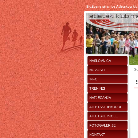
Službene stranice Atletskog kl
NASLOVNICA
Gd
NOVOSTI
INFO
TRENINZI
NATJECANJA
ATLETSKI REKORDI
ATLETSKE ?KOLE
FOTOGALERIJE
KONTAKT