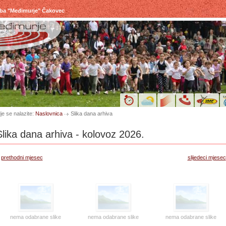
uba "Međimurje" Čakovec
je se nalazite:
Naslovnica
Slika dana arhiva
Slika dana arhiva - kolovoz 2026.
prethodni mjesec
slijedeci mjesec
nema odabrane slike
nema odabrane slike
nema odabrane slike