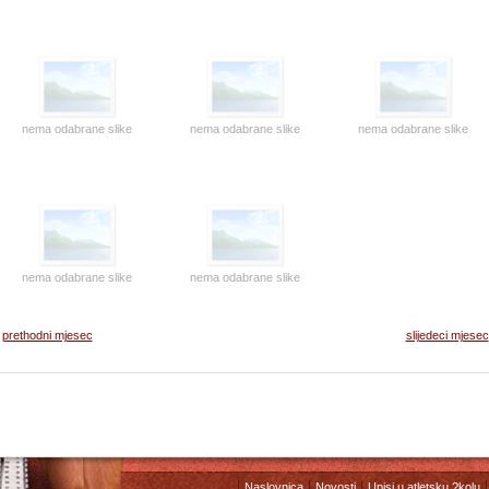
nema odabrane slike
nema odabrane slike
nema odabrane slike
nema odabrane slike
nema odabrane slike
prethodni mjesec
slijedeci mjesec
Naslovnica
Novosti
Upisi u atletsku ?kolu