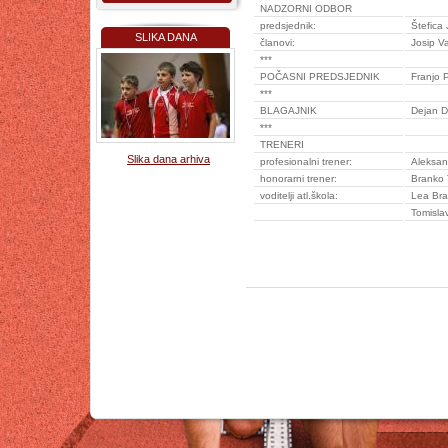
NADZORNI ODBOR
predsjednik:
Štefica
SLIKA DANA
članovi:
Josip V
***
POČASNI PREDSJEDNIK
Franjo 
***
BLAGAJNIK
Dejan D
***
TRENERI
Slika dana arhiva
profesionalni trener:
Aleksan
honorarni trener:
Branko 
voditelji atl.škola:
Lea Bran
Tomislav