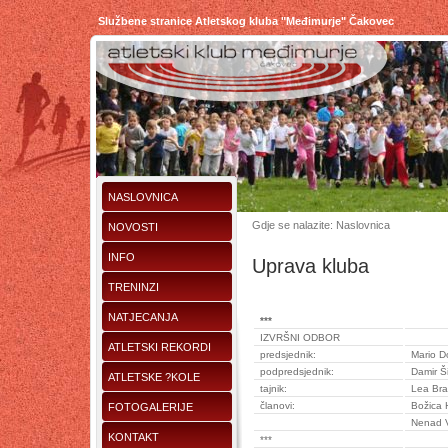
Službene stranice Atletskog kluba "Međimurje" Čakovec
NASLOVNICA
Gdje se nalazite: Naslovnica
NOVOSTI
INFO
Uprava kluba
TRENINZI
NATJECANJA
***
IZVRŠNI ODBOR
ATLETSKI REKORDI
predsjednik:
Mario D
podpredsjednik:
Damir Š
ATLETSKE ?KOLE
tajnik:
Lea Bran
članovi:
Božica H
FOTOGALERIJE
Nenad V
KONTAKT
***