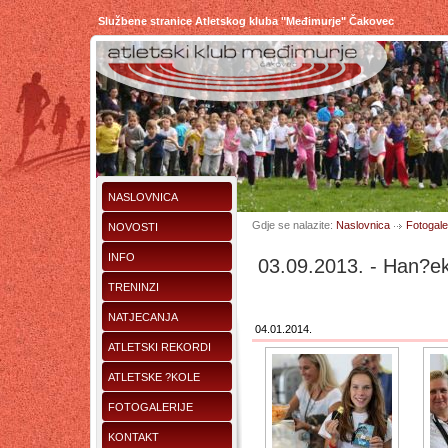
Službene stranice Atletskog kluba "Međimurje" Čakovec
NASLOVNICA
Gdje se nalazite:
Naslovnica
Fotogaler
NOVOSTI
INFO
03.09.2013. - Han?ek
TRENINZI
NATJECANJA
04.01.2014.
ATLETSKI REKORDI
ATLETSKE ?KOLE
FOTOGALERIJE
KONTAKT