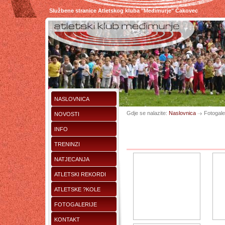
Službene stranice Atletskog kluba "Međimurje" Čakovec
NASLOVNICA
Gdje se nalazite:
Naslovnica
Fotogaler
NOVOSTI
INFO
TRENINZI
NATJECANJA
ATLETSKI REKORDI
ATLETSKE ?KOLE
FOTOGALERIJE
KONTAKT