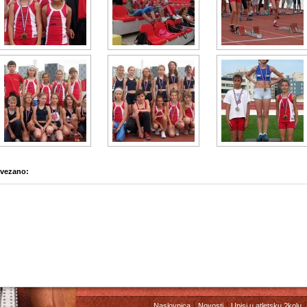
vezano:
Naslovnica
Novosti
Upisi u atletsku ?kolu