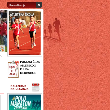
e,
POSTANI ČLAN
ATLETSKOG
KLUBA
MEĐIMURJE
KALENDAR
NATJECANJA