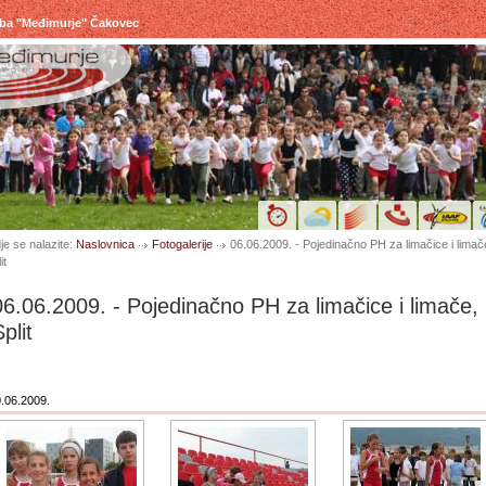
uba "Međimurje" Čakovec
je se nalazite:
Naslovnica
Fotogalerije
06.06.2009. - Pojedinačno PH za limačice i limač
it
06.06.2009. - Pojedinačno PH za limačice i limače,
plit
.06.2009.