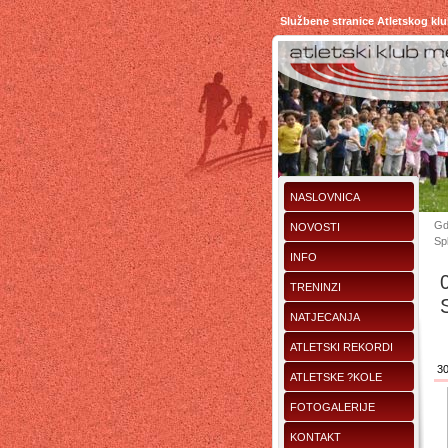
Službene stranice Atletskog kl
NASLOVNICA
Gd
NOVOSTI
Spl
INFO
TRENINZI
S
NATJECANJA
ATLETSKI REKORDI
30
ATLETSKE ?KOLE
FOTOGALERIJE
KONTAKT