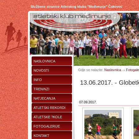
Službene stranice Atletskog kluba "Međimurje" Čakovec
NASLOVNICA
Gdje se nalazite:
Naslovnica
Fotogaler
NOVOSTI
INFO
13.06.2017. - Globetk
TRENINZI
NATJECANJA
07.09.2017.
ATLETSKI REKORDI
ATLETSKE ?KOLE
FOTOGALERIJE
KONTAKT