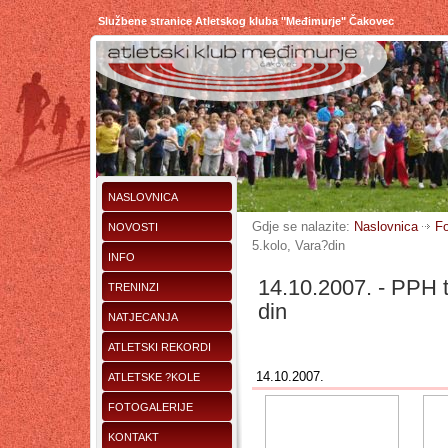
Službene stranice Atletskog kluba "Međimurje" Čakovec
NASLOVNICA
Gdje se nalazite:
Naslovnica
Fo
NOVOSTI
5.kolo, Vara?din
INFO
14.10.2007. - PPH t
TRENINZI
din
NATJECANJA
ATLETSKI REKORDI
14.10.2007.
ATLETSKE ?KOLE
FOTOGALERIJE
KONTAKT