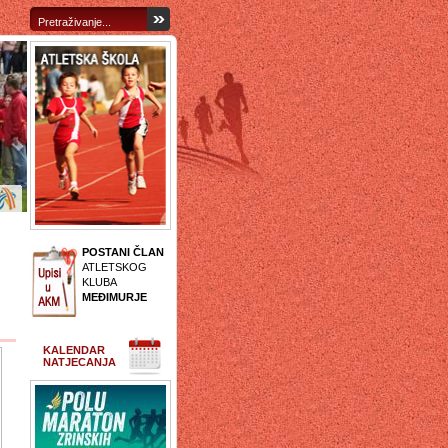
POSTANI ČLAN
ATLETSKOG
KLUBA
MEĐIMURJE
KALENDAR
NATJECANJA