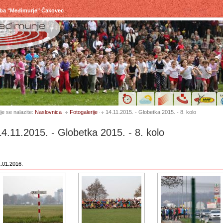
uba "Međimurje" Čakovec
je se nalazite:
Naslovnica
Fotogalerije
14.11.2015. - Globetka 2015. - 8. kolo
14.11.2015. - Globetka 2015. - 8. kolo
.01.2016.