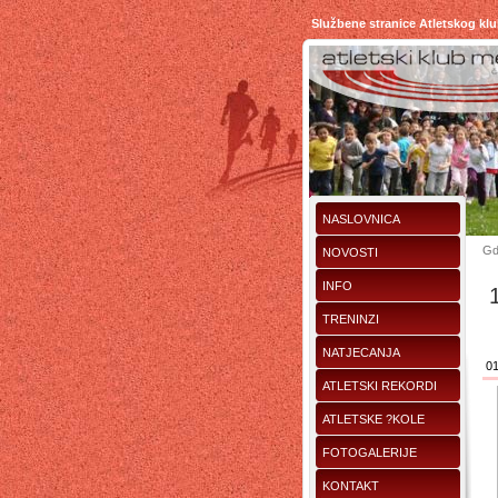
Službene stranice Atletskog kl
NASLOVNICA
Gd
NOVOSTI
INFO
TRENINZI
NATJECANJA
01
ATLETSKI REKORDI
ATLETSKE ?KOLE
FOTOGALERIJE
KONTAKT