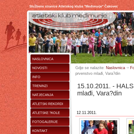
Službene stranice Atletskog kluba "Međimurje" Čakovec
NASLOVNICA
Gdje se nalazite:
Naslovnica
Fo
NOVOSTI
prvenstvo mlađi, Vara?din
INFO
15.10.2011. - HALS
TRENINZI
mlađi, Vara?din
NATJECANJA
ATLETSKI REKORDI
12.11.2011.
ATLETSKE ?KOLE
FOTOGALERIJE
KONTAKT