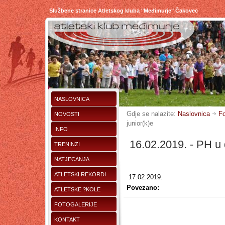
Službene stranice Atletskog kluba "Međimurje" Čakovec
NASLOVNICA
Gdje se nalazite:
Naslovnica
Fo
NOVOSTI
junior(k)e
INFO
16.02.2019. - PH u 
TRENINZI
NATJECANJA
ATLETSKI REKORDI
17.02.2019.
Povezano:
ATLETSKE ?KOLE
FOTOGALERIJE
KONTAKT