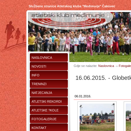
Službene stranice Atletskog kluba "Međimurje" Čakovec
NASLOVNICA
Gdje se nalazite:
Naslovnica
Fotogaler
NOVOSTI
INFO
16.06.2015. - Globetk
TRENINZI
NATJECANJA
06.01.2016.
ATLETSKI REKORDI
ATLETSKE ?KOLE
FOTOGALERIJE
KONTAKT