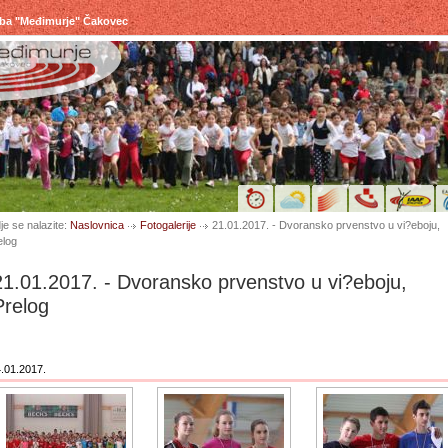
uba "Međimurje" Čakovec
je se nalazite:
Naslovnica
Fotogalerije
21.01.2017. - Dvoransko prvenstvo u vi?eboju,
elog
21.01.2017. - Dvoransko prvenstvo u vi?eboju,
Prelog
.01.2017.