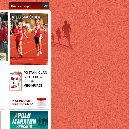
POSTANI ČLAN
ATLETSKOG
KLUBA
MEĐIMURJE
KALENDAR
NATJECANJA