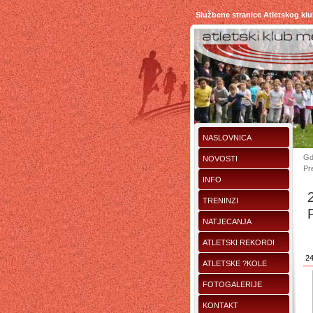
Službene stranice Atletskog kl
NASLOVNICA
Gd
NOVOSTI
Pr
INFO
TRENINZI
NATJECANJA
ATLETSKI REKORDI
24
ATLETSKE ?KOLE
FOTOGALERIJE
KONTAKT