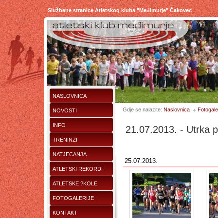
Službene stranice Atletskog kluba "Međimurje" Čakovec
NASLOVNICA
Gdje se nalazite:
Naslovnica
Fotogaler
NOVOSTI
INFO
21.07.2013. - Utrka pr
TRENINZI
NATJECANJA
25.07.2013.
ATLETSKI REKORDI
ATLETSKE ?KOLE
FOTOGALERIJE
KONTAKT