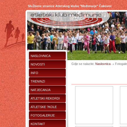
Službene stranice Atletskog kluba "Međimurje" Čakovec
NASLOVNICA
Gdje se nalazite:
Naslovnica
Fotogaler
NOVOSTI
INFO
TRENINZI
NATJECANJA
ATLETSKI REKORDI
ATLETSKE ?KOLE
FOTOGALERIJE
KONTAKT