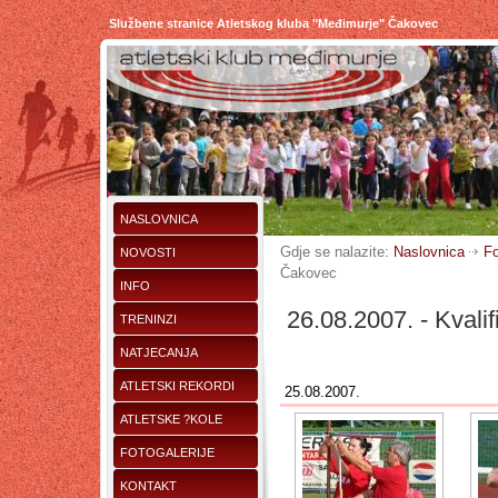
Službene stranice Atletskog kluba "Međimurje" Čakovec
NASLOVNICA
Gdje se nalazite:
Naslovnica
Fo
NOVOSTI
Čakovec
INFO
26.08.2007. - Kvali
TRENINZI
NATJECANJA
ATLETSKI REKORDI
25.08.2007.
ATLETSKE ?KOLE
FOTOGALERIJE
KONTAKT