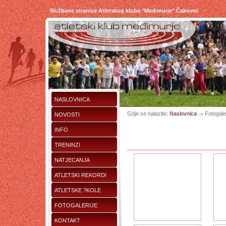
Službene stranice Atletskog kluba "Međimurje" Čakovec
NASLOVNICA
Gdje se nalazite:
Naslovnica
Fotogaler
NOVOSTI
INFO
TRENINZI
NATJECANJA
ATLETSKI REKORDI
ATLETSKE ?KOLE
FOTOGALERIJE
KONTAKT