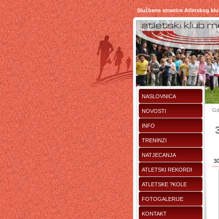
Službene stranice Atletskog kl
NASLOVNICA
Gd
NOVOSTI
INFO
TRENINZI
NATJECANJA
30
ATLETSKI REKORDI
ATLETSKE ?KOLE
FOTOGALERIJE
KONTAKT