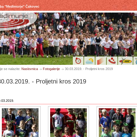
uba "Međimurje" Čakovec
je se nalazite:
Naslovnica
Fotogalerije
30.03.2019. - Proljetni kros 2019
30.03.2019. - Proljetni kros 2019
.03.2019.