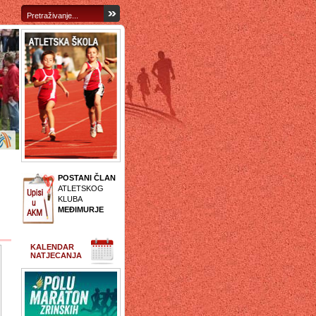
POSTANI ČLAN
ATLETSKOG
KLUBA
MEĐIMURJE
KALENDAR
NATJECANJA