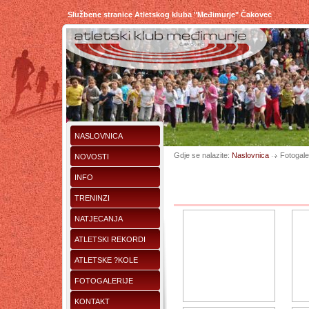
Službene stranice Atletskog kluba "Međimurje" Čakovec
NASLOVNICA
Gdje se nalazite:
Naslovnica
Fotogaler
NOVOSTI
INFO
TRENINZI
NATJECANJA
ATLETSKI REKORDI
ATLETSKE ?KOLE
FOTOGALERIJE
KONTAKT