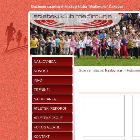
Službene stranice Atletskog kluba "Međimurje" Čakovec
NASLOVNICA
Gdje se nalazite:
Naslovnica
Fotogaler
NOVOSTI
INFO
TRENINZI
NATJECANJA
ATLETSKI REKORDI
ATLETSKE ?KOLE
FOTOGALERIJE
KONTAKT