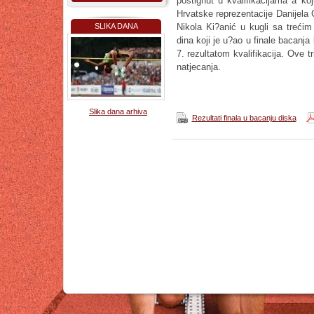
postignut u kvalifikacijama a ko
Hrvatske reprezentacije Danijela G
SLIKA DANA
Nikola Ki?anić u kugli sa trećim
dina koji je u?ao u finale bacanj
7. rezultatom kvalifikacija. Ove t
natjecanja.
Slika dana arhiva
Rezultati finala u bacanju diska