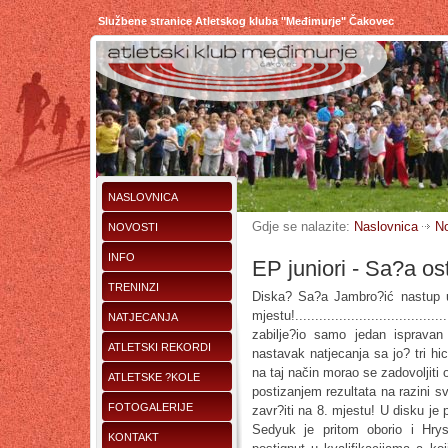
Službene stranice Atletskog kluba "Međimurje" Čakovec
NASLOVNICA
Gdje se nalazite:
Naslovnica
No
NOVOSTI
INFO
EP juniori - Sa?a os
TRENINZI
Diska? Sa?a Jambro?ić nastup u
mjestu!.............................
NATJECANJA
zabilje?io samo jedan ispravan
ATLETSKI REKORDI
nastavak natjecanja sa jo? tri hi
na taj način morao se zadovoljiti 
ATLETSKE ?KOLE
postizanjem rezultata na razini
FOTOGALERIJE
zavr?iti na 8. mjestu! U disku je
Sedyuk je pritom oborio i Hrys
KONTAKT