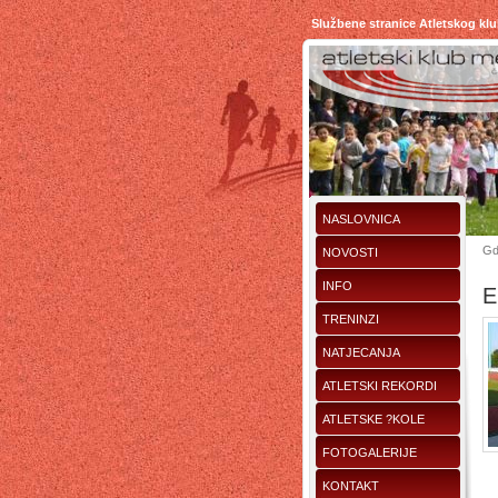
Službene stranice Atletskog kl
NASLOVNICA
Gd
NOVOSTI
INFO
E
TRENINZI
NATJECANJA
ATLETSKI REKORDI
ATLETSKE ?KOLE
FOTOGALERIJE
KONTAKT