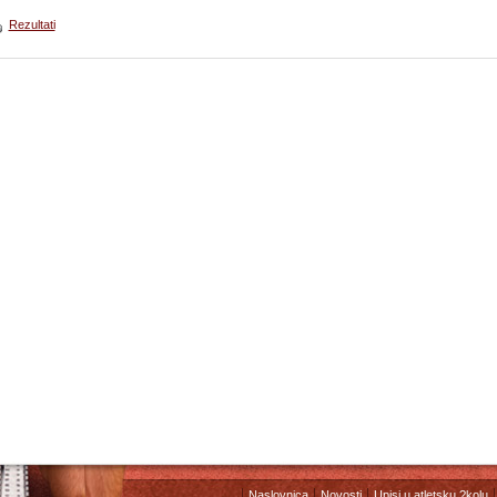
Rezultati
Naslovnica
Novosti
Upisi u atletsku ?kolu