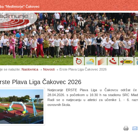
uba "Međimurje" Čakovec
je se nalazite:
Naslovnica
Novosti
Erste Plava Liga Čakovec 2026
rste Plava Liga Čakovec 2026
Natjecanje ERSTE Plava Liga u Čakovcu održat će
28.04.2026. s početkom u 16:30 h na stadionu SRC Mlad
Radi se o natjecanju u atletici za učenike 1. - 6. raz
osnovnih škola.