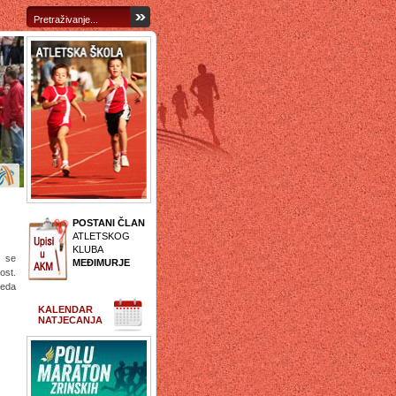
POSTANI ČLAN
ATLETSKOG
KLUBA
 se
MEĐIMURJE
ost.
reda
KALENDAR
NATJECANJA