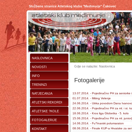
Službene stranice Atletskog kluba "Međimurje" Čakovec
NASLOVNICA
Gdje se nalazite: Naslovnica
NOVOSTI
INFO
Fotogalerije
TRENINZI
NATJECANJA
13.07.2014. - Pojedinačno PH za seniorke i
01.07.2014. - Miting Velenje
ATLETSKI REKORDI
24.06.2014. - Utrka povodom Dana Ivanov
22.06.2014. - Pojedinačno PH za ml. i st. ka
ATLETSKE ?KOLE
18.06.2014. - Kros liga Globetka - 5. kolo
15.06.2014. - Pojedinačno PH za ml. junior(
FOTOGALERIJE
14.06.2014. - Fu?inarski polumaraton
08.06.2014. - Finale KUP-a Hrvatske za sen
KONTAKT