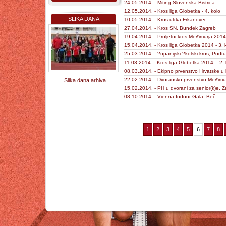
24.05.2014. - Miting Slovenska Bistrica
12.05.2014. - Kros liga Globetka - 4. kolo
SLIKA DANA
10.05.2014. - Kros utrka Frkanovec
27.04.2014. - Kros SN, Bundek Zagreb
19.04.2014. - Proljetni kros Međimurja 2014
15.04.2014. - Kros liga Globetka 2014 - 3. 
25.03.2014. - ?upanijski ?kolski kros, Podt
11.03.2014. - Kros liga Globetka 2014. - 2. 
08.03.2014. - Ekipno prvenstvo Hrvatske u 
22.02.2014. - Dvoransko prvenstvo Međimur
Slika dana arhiva
15.02.2014. - PH u dvorani za senior(k)e, 
08.10.2014. - Vienna Indoor Gala, Beč
1
2
3
4
5
6
7
8