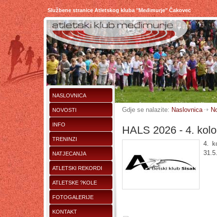
Službene stranice Atletskog kluba "Međimurje" Čakovec
NASLOVNICA
Gdje se nalazite:
Naslovnica
No
NOVOSTI
INFO
HALS 2026 - 4. kolo
TRENINZI
4. k
31.5
NATJECANJA
ATLETSKI REKORDI
ATLETSKE ?KOLE
FOTOGALERIJE
KONTAKT