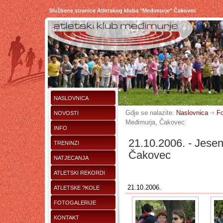
Službene stranice Atletskog kluba "Međimurje" Čakovec
NASLOVNICA
Gdje se nalazite:
Naslovnica
Fo
NOVOSTI
Međimurja, Čakovec
INFO
21.10.2006. - Jesen
TRENINZI
Čakovec
NATJECANJA
ATLETSKI REKORDI
21.10.2006.
ATLETSKE ?KOLE
FOTOGALERIJE
KONTAKT