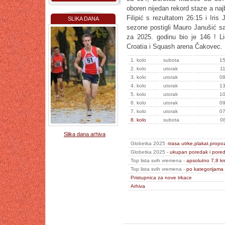
oboren nijedan rekord staze a najb
Filipić s rezultatom 26:15 i Iri
SLIKA DANA
sezone postigli Mauro Janušić sa
za 2025. godinu bio je 146 ! L
Croatia i Squash arena Čakovec.
1. kolo
subota
15
2. kolo
utorak
11
3. kolo
utorak
08
4. kolo
utorak
13
5. kolo
utorak
10
6. kolo
utorak
09
7. kolo
utorak
07
8. kolo
subota
08
Slika dana arhiva
Globetka 2025 -
trasa utrke,
plakat
,
propoz
Globetka 2025 -
ukupan poredak i pored
Top lista svih vremena -
apsolutno 7,8 k
Top lista svih vremena -
po kategorijama
Pristupnica za nove trkace
Arhiva