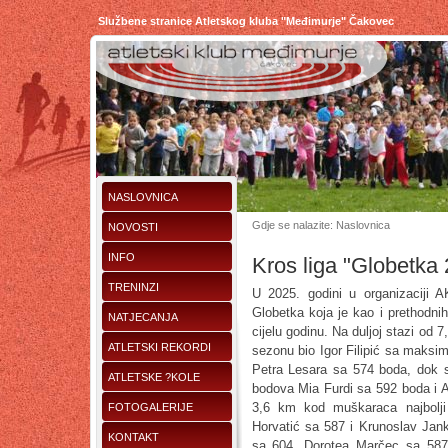
Službene stranice Atletskog kluba "Međimurje" Čakovec
NASLOVNICA
Gdje se nalazite: Naslovnica
NOVOSTI
INFO
Kros liga "Globetka
TRENINZI
U 2025. godini u organizaciji 
Globetka koja je kao i prethodni
NATJECANJA
cijelu godinu. Na duljoj stazi od 7
ATLETSKI REKORDI
sezonu bio Igor Filipić sa maksi
Petra Lesara sa 574 boda, dok s
ATLETSKE ?KOLE
bodova Mia Furdi sa 592 boda i A
3,6 km kod muškaraca najbolji
FOTOGALERIJE
Horvatić sa 587 i Krunoslav Jank
KONTAKT
sa 604, Dorotea Marčec sa 587