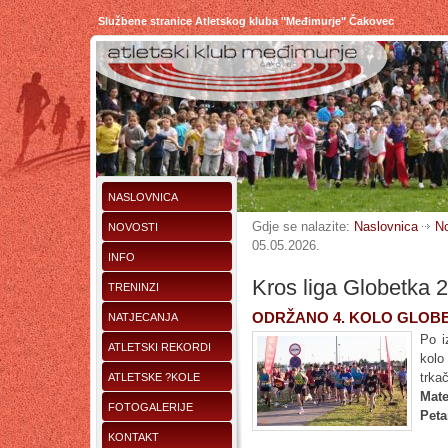
Službene stranice Atletskog kluba "Međimurje" Čakovec
NASLOVNICA
Gdje se nalazite:
Naslovnica
No
NOVOSTI
05.05.2026.
INFO
Kros liga Globetka 2
TRENINZI
ODRŽANO 4. KOLO GLOB
NATJECANJA
Po i
ATLETSKI REKORDI
kolo
trk
ATLETSKE ?KOLE
Mate
FOTOGALERIJE
Peta
KONTAKT