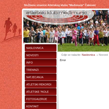
Službene stranice Atletskog kluba "Međimurje" Čakovec
NASLOVNICA
Gdje se nalazite:
Naslovnica
Novosti
NOVOSTI
Error
INFO
TRENINZI
NATJECANJA
ATLETSKI REKORDI
ATLETSKE ?KOLE
FOTOGALERIJE
KONTAKT