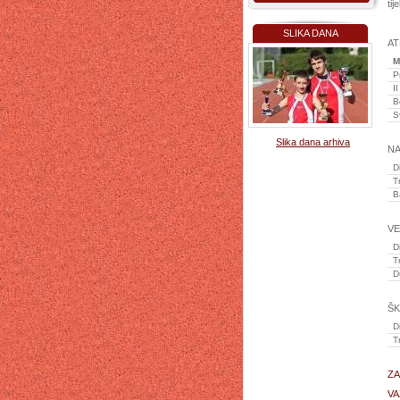
tij
SLIKA DANA
AT
M
P
I
B
S
Slika dana arhiva
NA
D
T
B
VE
D
T
D
ŠK
D
T
ZA
VA