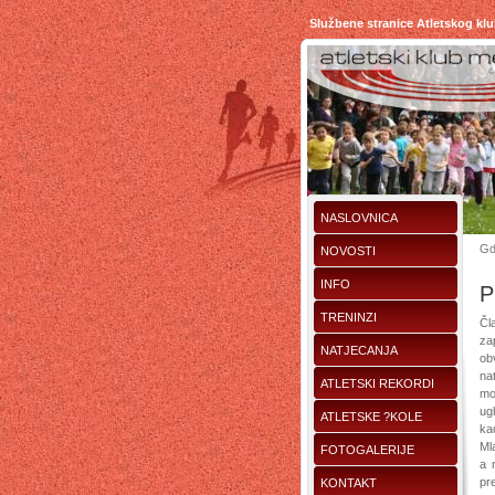
Službene stranice Atletskog kl
NASLOVNICA
Gd
NOVOSTI
INFO
P
TRENINZI
Čl
za
NATJECANJA
ob
nat
ATLETSKI REKORDI
mo
ug
ATLETSKE ?KOLE
ka
Mla
FOTOGALERIJE
a 
pr
KONTAKT