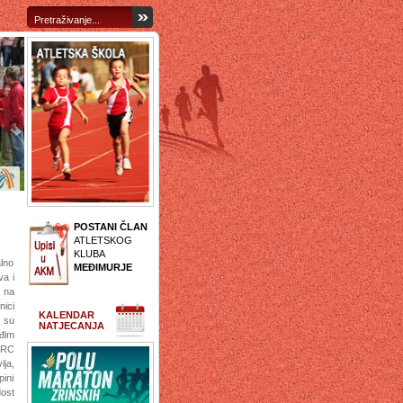
POSTANI ČLAN
ATLETSKOG
KLUBA
alno
MEĐIMURJE
va i
a na
nici
KALENDAR
a su
NATJECANJA
đim
SRC
lja,
ini
dost