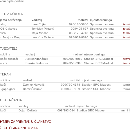
ekom cijele godine
LETSKA ŠKOLA
jesto održvanja
voditelj
mobitel
mjesto treninga
relog
Lara Rojko
098/163-5680
Sportska dvorana
termi
I OŠ Čakovec
Tomislav Pintarić
098/495-667
Sportska dvorana
termi
elica
Maja Mihalic
098/178-4713
Sportska dvorana
termi
v. Juraj na Bregu
Lea Kos Rešetar
098/932-0090
Sportska dvorana
termi
TJECATELJI
isciplina
voditelj
mobitel
mjesto treninga
rkači i skakači
Aleksandar Žbulj
098/909-5082
Stadion SRC Mladost
termi
acači
Branko Todorović
092/353-7360
Stadion SRC Mladost
termi
TERANI
isciplina
voditelj
mobitel
mjesto treninga
rkači
Zvonko Horvatić
099/769-4178
Stadion SRC Mladost
termi
ugoprugaši
Damir Šimunić
095/828-7039
Stadion SRC Mladost
termi
OLA TRČANJA
isciplina
voditelj
mobitel
mjesto treninga
rkači
Dejan Dokleja
098/893-084
Stadion SRC Mladost
termini
HTJEV ZA PRIMITAK U ČLANSTVO
ŽEĆE ČLANARINE U 2026.