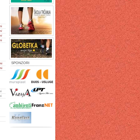
ni
ni
ni
ni
SPONZORI
ni
ni
ni
ni