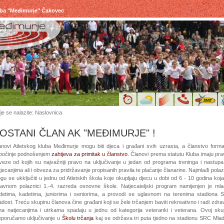
uba "Međimurje" Čakovec
je se nalazite: Naslovnica
OSTANI ČLAN AK "MEĐIMURJE" !
anovi Atletskog kluba Međimurje mogu biti djeca i građani svih uzrasta, a članstvo form
počinje podnošenjem
zahtjeva za primitak u članstvo.
Članovi prema statutu Kluba imaju pra
veze od kojih su najvažniji pravo na uključivanje u jedan od programa treninga i nastup
jecanjima ali i obveza za pridržavanje propisanih pravila te plaćanje članarine. Najmlađi polaz
gu se ukključiti u jednu od Atletskih škola koje okupljaju djecu u dobi od 6 - 10 godina koj
lavnom polaznici 1.-4. razreda osnovne škole. Natjecateljski program namijenjen je mla
detima, kadetima, juniorima i seniorima, a provodi se uglavnom na terenima stadiona 
dost. Treću skupinu članova čine građani koji se žele trčanjem baviti rekreativno i radi zdrav
na natjecanjima i utrkama spadaju u jednu od kategorija veteranki i veterana. Ovoj skup
eporučamo uključivanje u
Školu trčanja
kaj se održava tri puta tjedno na stadionu SRC Mla