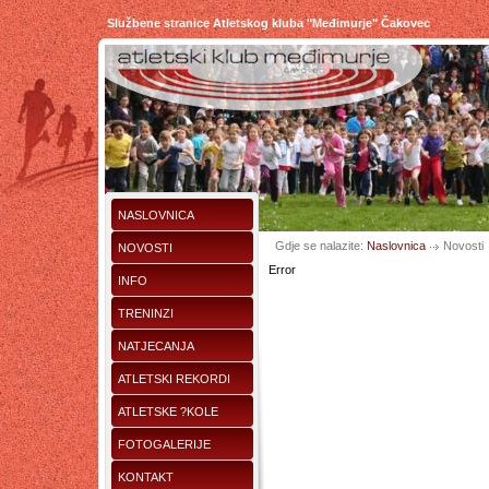
Službene stranice Atletskog kluba "Međimurje" Čakovec
NASLOVNICA
Gdje se nalazite:
Naslovnica
Novosti
NOVOSTI
Error
INFO
TRENINZI
NATJECANJA
ATLETSKI REKORDI
ATLETSKE ?KOLE
FOTOGALERIJE
KONTAKT