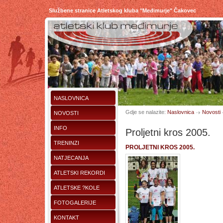
Službene stranice Atletskog kluba "Međimurje" Čakovec
NASLOVNICA
Gdje se nalazite:
Naslovnica
Novosti
NOVOSTI
INFO
Proljetni kros 2005.
TRENINZI
PROLJETNI KROS 2005.
NATJECANJA
ATLETSKI REKORDI
ATLETSKE ?KOLE
FOTOGALERIJE
KONTAKT